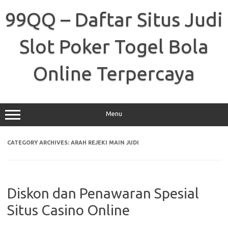
Skip
to
99QQ – Daftar Situs Judi
content
Slot Poker Togel Bola
Online Terpercaya
Menu
CATEGORY ARCHIVES:
ARAH REJEKI MAIN JUDI
Diskon dan Penawaran Spesial
Situs Casino Online