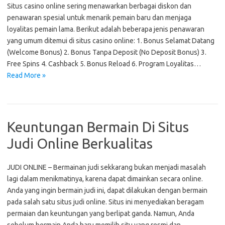
Situs casino online sering menawarkan berbagai diskon dan
penawaran spesial untuk menarik pemain baru dan menjaga
loyalitas pemain lama. Berikut adalah beberapa jenis penawaran
yang umum ditemui di situs casino online: 1. Bonus Selamat Datang
(Welcome Bonus) 2. Bonus Tanpa Deposit (No Deposit Bonus) 3.
Free Spins 4. Cashback 5. Bonus Reload 6. Program Loyalitas…
Read More »
Keuntungan Bermain Di Situs
Judi Online Berkualitas
JUDI ONLINE – Bermainan judi sekkarang bukan menjadi masalah
lagi dalam menikmatinya, karena dapat dimainkan secara online.
Anda yang ingin bermain judi ini, dapat dilakukan dengan bermain
pada salah satu situs judi online. Situs ini menyediakan beragam
permaian dan keuntungan yang berlipat ganda. Namun, Anda