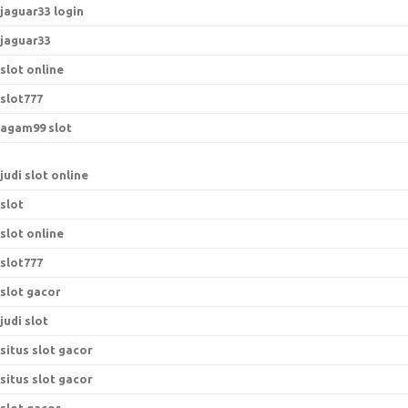
jaguar33 login
jaguar33
slot online
slot777
agam99 slot
judi slot online
slot
slot online
slot777
slot gacor
judi slot
situs slot gacor
situs slot gacor