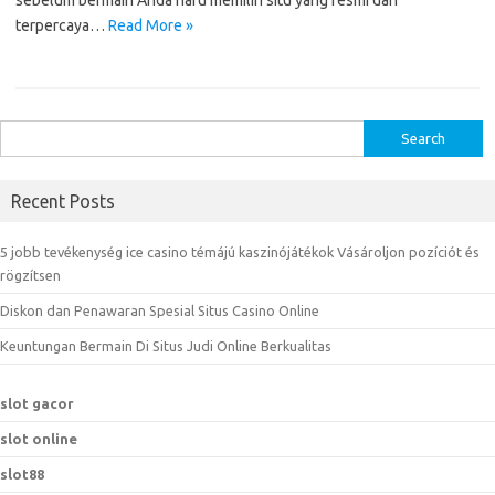
sebelum bermain Anda haru memilih situ yang resmi dan
terpercaya…
Read More »
S
e
a
Recent Posts
r
c
5 jobb tevékenység ice casino témájú kaszinójátékok Vásároljon pozíciót és
h
rögzítsen
f
Diskon dan Penawaran Spesial Situs Casino Online
o
r
Keuntungan Bermain Di Situs Judi Online Berkualitas
:
slot gacor
slot online
slot88