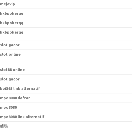
mejavip
hkbpokerqq
hkbpokerqq
hkbpokerqq
slot gacor
slot online
slot88 online
slot gacor
koi365 link alternatif
mpo8080 daftar
mpo8080
mpo8080 link alternatif
赌场