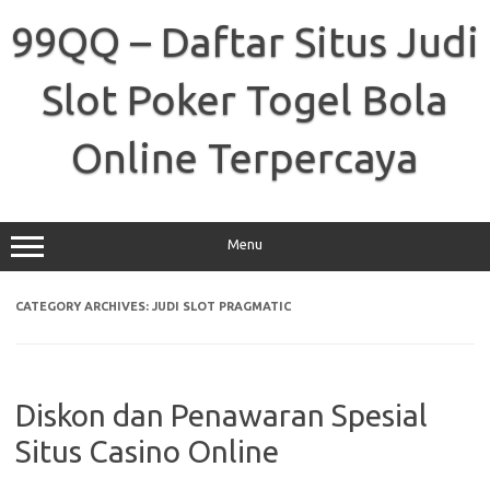
Skip
to
99QQ – Daftar Situs Judi
content
Slot Poker Togel Bola
Online Terpercaya
Menu
CATEGORY ARCHIVES:
JUDI SLOT PRAGMATIC
Diskon dan Penawaran Spesial
Situs Casino Online