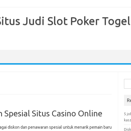
itus Judi Slot Poker Togel
Sea
for:
R
Spesial Situs Casino Online
5 j
kasz
agai diskon dan penawaran spesial untuk menarik pemain baru
Dis