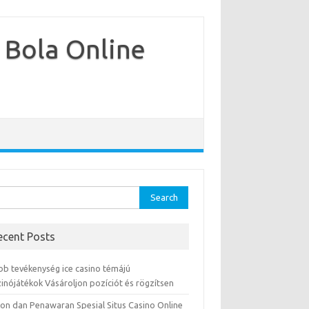
 Bola Online
rch
ecent Posts
obb tevékenység ice casino témájú
inójátékok Vásároljon pozíciót és rögzítsen
kon dan Penawaran Spesial Situs Casino Online