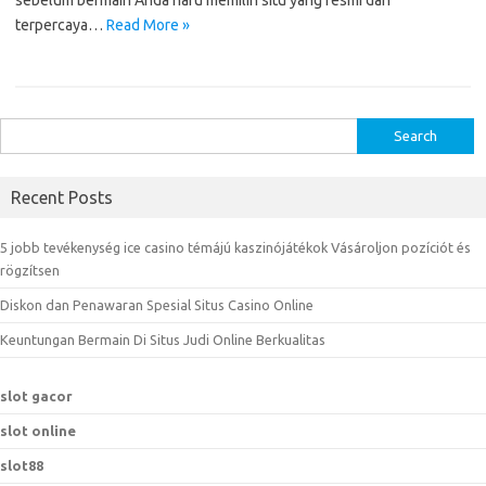
sebelum bermain Anda haru memilih situ yang resmi dan
terpercaya…
Read More »
S
e
a
Recent Posts
r
c
5 jobb tevékenység ice casino témájú kaszinójátékok Vásároljon pozíciót és
h
rögzítsen
f
Diskon dan Penawaran Spesial Situs Casino Online
o
r
Keuntungan Bermain Di Situs Judi Online Berkualitas
:
slot gacor
slot online
slot88