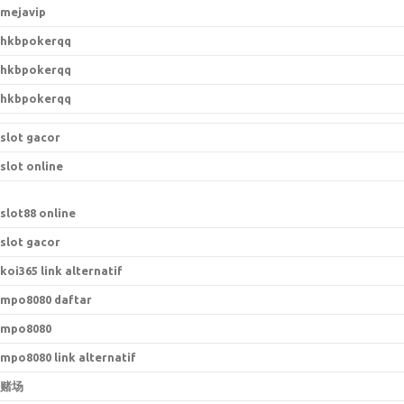
mejavip
hkbpokerqq
hkbpokerqq
hkbpokerqq
slot gacor
slot online
slot88 online
slot gacor
koi365 link alternatif
mpo8080 daftar
mpo8080
mpo8080 link alternatif
赌场