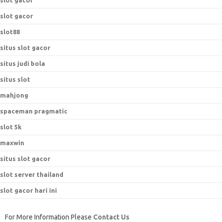
slot gacor
slot gacor
slot88
situs slot gacor
situs judi bola
situs slot
mahjong
spaceman pragmatic
slot 5k
maxwin
situs slot gacor
slot server thailand
slot gacor hari ini
For More Information Please
Contact Us