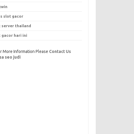
xwin
us slot gacor
t server thailand
t gacor hari ini
r More Information Please
Contact Us
sa seo judi