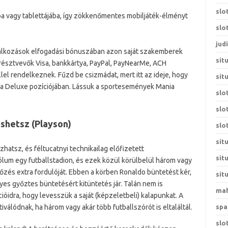
slo
ába vagy tablettájába, így zökkenőmentes mobiljáték-élményt
slo
judi
lalkozások elfogadási bónuszában azon saját szakemberek
sit
 résztvevők Visa, bankkártya, PayPal, PayNearMe, ACH
lel rendelkeznek. Fűzd be csizmádat, mert itt az ideje, hogy
sit
ia Deluxe pozíciójában. Lássuk a sportesemények Mania
slo
slo
eshetsz (Playson)
slo
sit
zhatsz, és féltucatnyi technikailag előfizetett
sit
lum egy futballstadion, és ezek közül körülbelül három vagy
őzés extra fordulóját. Ebben a körben Ronaldo büntetést kér,
sit
es győztes büntetésért kitüntetés jár. Talán nem is
ma
óidra, hogy levesszük a saját (képzeletbeli) kalapunkat. A
iválódnak, ha három vagy akár több futballszórót is eltaláltál.
spa
slo