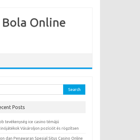
 Bola Online
rch
ecent Posts
obb tevékenység ice casino témájú
inójátékok Vásároljon pozíciót és rögzítsen
kon dan Penawaran Spesial Situs Casino Online