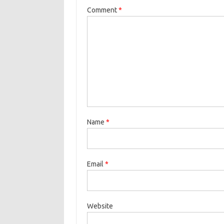
Comment
*
Name
*
Email
*
Website