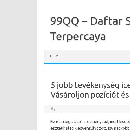
Skip
to
content
99QQ – Daftar S
Terpercaya
HOME
5 jobb tevékenység ic
Vásároljon pozíciót és
By
|
Ez némileg eltérő eredményt ad, mert kiseb
esztétikailag kiegyensúlyozott, így nagyobb 