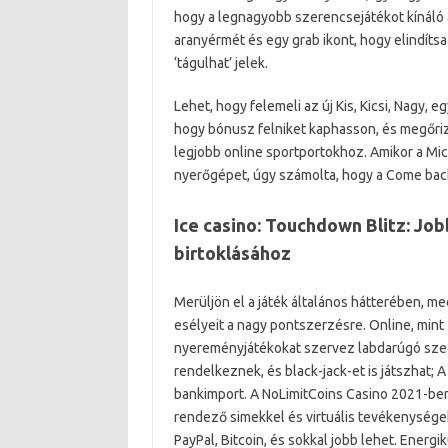
hogy a legnagyobb szerencsejátékot kínáló 
aranyérmét és egy grab ikont, hogy elindítsa 
‘tágulhat’ jelek.
Lehet, hogy felemeli az új Kis, Kicsi, Nagy, 
hogy bónusz felniket kaphasson, és megőrizz
legjobb online sportportokhoz. Amikor a Mic
nyerőgépet, úgy számolta, hogy a Come bac
Ice casino: Touchdown Blitz: Job
birtoklásához
Merüljön el a játék általános hátterében, m
esélyeit a nagy pontszerzésre. Online, min
nyereményjátékokat szervez labdarúgó sze
rendelkeznek, és black-jack-et is játszhat; A 
bankimport. A NoLimitCoins Casino 2021-ben 
rendező simekkel és virtuális tevékenységekk
PayPal, Bitcoin, és sokkal jobb lehet. Ener