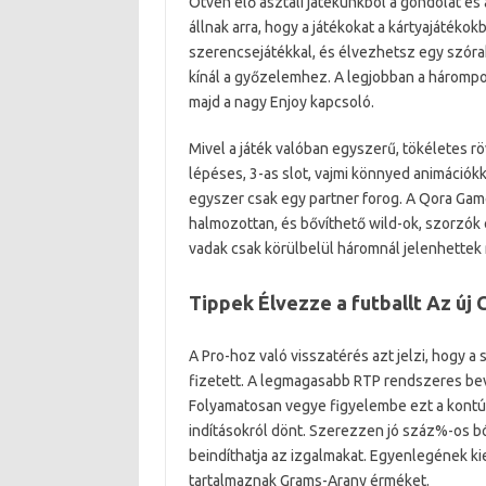
Ötven élő asztali játékunkból a gondolat é
állnak arra, hogy a játékokat a kártyajátéko
szerencsejátékkal, és élvezhetsz egy szór
kínál a győzelemhez. A legjobban a hárompo
majd a nagy Enjoy kapcsoló.
Mivel a játék valóban egyszerű, tökéletes rö
lépéses, 3-as slot, vajmi könnyed animációk
egyszer csak egy partner forog. A Qora Game 
halmozottan, és bővíthető wild-ok, szorzók 
vadak csak körülbelül háromnál jelenhettek 
Tippek Élvezze a futballt Az új
A Pro-hoz való visszatérés azt jelzi, hogy
fizetett. A legmagasabb RTP rendszeres bevé
Folyamatosan vegye figyelembe ezt a kontúr
indításokról dönt. Szerezzen jó száz%-os bón
beindíthatja az izgalmakat. Egyenlegének k
tartalmaznak Grams-Arany érméket.