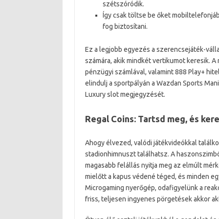
szétszóródik.
Így csak töltse be őket mobiltelefonj
fog biztosítani.
Ez a legjobb egyezés a szerencsejáték-vál
számára, akik mindkét vertikumot keresik. A
pénzügyi számlával, valamint 888 Play+ hitel
elindulj a sportpályán a Wazdan Sports Man
Luxury slot megjegyzését.
Regal Coins: Tartsd meg, és ker
Ahogy élvezed, valódi játékvideókkal találko
stadionhimnuszt találhatsz. A haszonszimbó
magasabb felállás nyitja meg az elmúlt mérk
mielőtt a kapus védené téged, és minden egy
Microgaming nyerőgép, odafigyelünk a reakci
friss, teljesen ingyenes pörgetések akkor akt