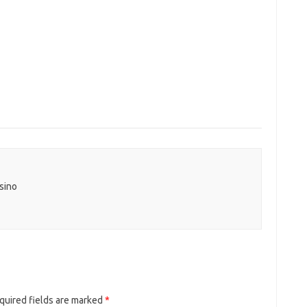
sino
quired fields are marked
*