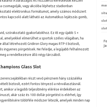
s a kaland! A barátságos és hozzáértő kereskedők készen
ma
kba csomagolják, vagy akcióba léphetsz stadionban
akoztató elektronikus formátumot, amely számos módszert
sit
ntos kapcsoló alatt látható az Automatikus lejátszás gomb,
slo
slo
vid, szórakoztató gyakorlatokhoz. Ez itt egy újabb 5 ×
kal, amelyekkel elmerülhet a sportok széles világában, ha
Fo
által létrehozott Gridiron Glory magas RTP-t biztosít,
ja
és ingyenes pörgetések. Ne feledje, a legújabb felhalmozott
meg a rendelkezésre álló négy tárcsából.
 Champions Glass Slot
 a szerencsejátékban részt vevő pénznem hány százaléka
telt biztosít, ezért fontos tényező a névválasztásnál.
t, amikor a legjobb teljesítmény elérése érdekében az
uszt, akár száz és 100 dollár pörgetést is elérhet, így
iegyenlítésére többféle módszer létezik, amelyek minden nap