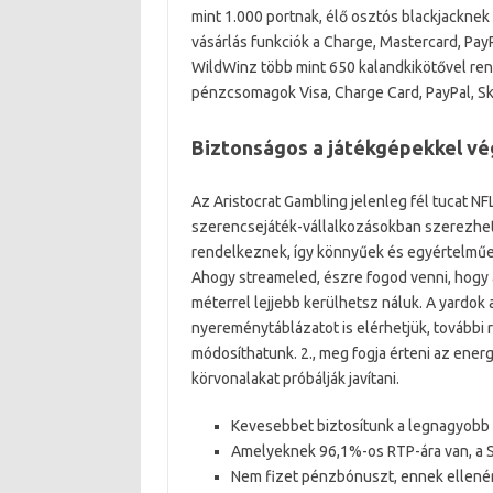
mint 1.000 portnak, élő osztós blackjacknek
vásárlás funkciók a Charge, Mastercard, PayP
WildWinz több mint 650 kalandkikötővel rende
pénzcsomagok Visa, Charge Card, PayPal, Skr
Biztonságos a játékgépekkel v
Az Aristocrat Gambling jelenleg fél tucat NF
szerencsejáték-vállalkozásokban szerezhető
rendelkeznek, így könnyűek és egyértelműek,
Ahogy streameled, észre fogod venni, hogy 
méterrel lejjebb kerülhetsz náluk. A yardok a
nyereménytáblázatot is elérhetjük, további r
módosíthatunk. 2., meg fogja érteni az energ
körvonalakat próbálják javítani.
Kevesebbet biztosítunk a legnagyobb ü
Amelyeknek 96,1%-os RTP-ára van, a S
Nem fizet pénzbónuszt, ennek ellenére