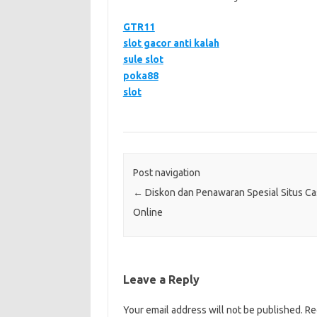
GTR11
slot gacor anti kalah
sule slot
poka88
slot
Post navigation
←
Diskon dan Penawaran Spesial Situs Ca
Online
Leave a Reply
Your email address will not be published.
Re