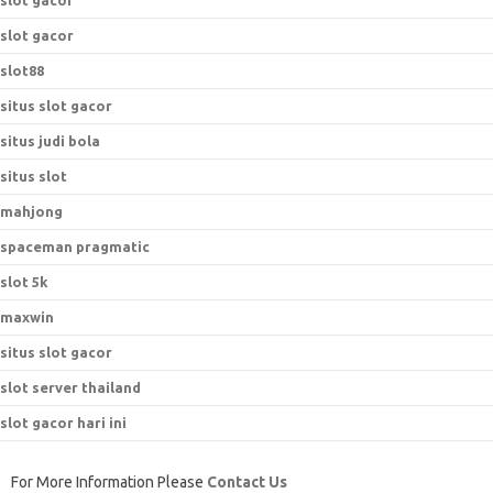
slot gacor
slot gacor
slot88
situs slot gacor
situs judi bola
situs slot
mahjong
spaceman pragmatic
slot 5k
maxwin
situs slot gacor
slot server thailand
slot gacor hari ini
For More Information Please
Contact Us