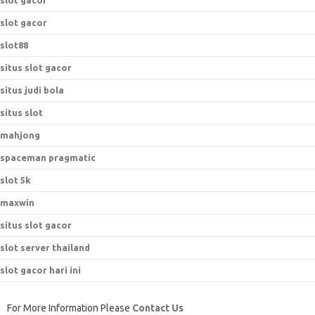
slot gacor
slot gacor
slot88
situs slot gacor
situs judi bola
situs slot
mahjong
spaceman pragmatic
slot 5k
maxwin
situs slot gacor
slot server thailand
slot gacor hari ini
For More Information Please
Contact Us