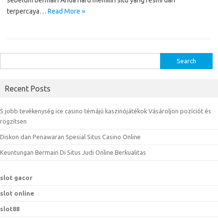
sebelum bermain Anda haru memilih situ yang resmi dan
terpercaya…
Read More »
S
e
a
Recent Posts
r
c
5 jobb tevékenység ice casino témájú kaszinójátékok Vásároljon pozíciót és
h
rögzítsen
f
Diskon dan Penawaran Spesial Situs Casino Online
o
r
Keuntungan Bermain Di Situs Judi Online Berkualitas
:
slot gacor
slot online
slot88