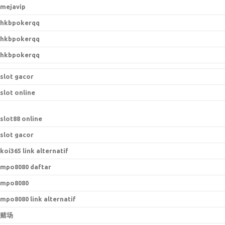
mejavip
hkbpokerqq
hkbpokerqq
hkbpokerqq
slot gacor
slot online
slot88 online
slot gacor
koi365 link alternatif
mpo8080 daftar
mpo8080
mpo8080 link alternatif
赌场