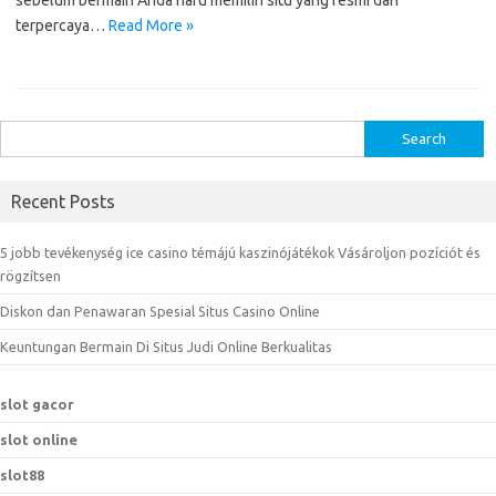
sebelum bermain Anda haru memilih situ yang resmi dan
terpercaya…
Read More »
S
e
a
Recent Posts
r
c
5 jobb tevékenység ice casino témájú kaszinójátékok Vásároljon pozíciót és
h
rögzítsen
f
Diskon dan Penawaran Spesial Situs Casino Online
o
r
Keuntungan Bermain Di Situs Judi Online Berkualitas
:
slot gacor
slot online
slot88