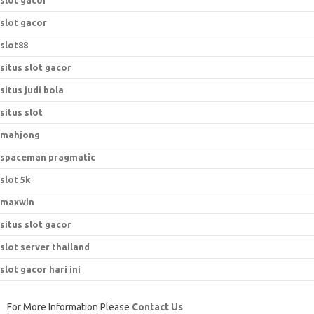
slot gacor
slot gacor
slot88
situs slot gacor
situs judi bola
situs slot
mahjong
spaceman pragmatic
slot 5k
maxwin
situs slot gacor
slot server thailand
slot gacor hari ini
For More Information Please
Contact Us