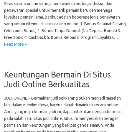
Situs casino online sering menawarkan berbagai diskon dan
penawaran spesial untuk menarik pemain baru dan menjaga
loyalitas pemain lama. Berikut adalah beberapa jenis penawaran
yang umum ditemui di situs casino online: 1. Bonus Selamat Datang
(Welcome Bonus) 2. Bonus Tanpa Deposit (No Deposit Bonus) 3.
Free Spins 4. Cashback 5. Bonus Reload 6. Program Loyalitas…
Read More »
Keuntungan Bermain Di Situs
Judi Online Berkualitas
JUDI ONLINE – Bermainan judi sekkarang bukan menjadi masalah
lagi dalam menikmatinya, karena dapat dimainkan secara online.
Anda yang ingin bermain judi ini, dapat dilakukan dengan bermain
pada salah satu situs judi online. Situs ini menyediakan beragam
permaian dan keuntungan yang berlipat ganda. Namun, Anda