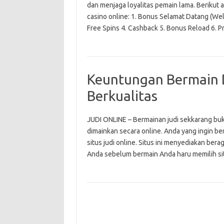
dan menjaga loyalitas pemain lama. Berikut 
casino online: 1. Bonus Selamat Datang (We
Free Spins 4. Cashback 5. Bonus Reload 6. 
Keuntungan Bermain D
Berkualitas
JUDI ONLINE – Bermainan judi sekkarang buk
dimainkan secara online. Anda yang ingin ber
situs judi online. Situs ini menyediakan be
Anda sebelum bermain Anda haru memilih si