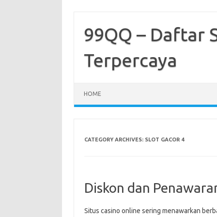
Skip
to
content
99QQ – Daftar S
Terpercaya
HOME
CATEGORY ARCHIVES:
SLOT GACOR 4
Diskon dan Penawaran 
Situs casino online sering menawarkan berb