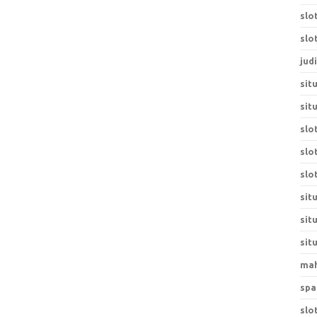
slo
slo
judi
sit
sit
slo
slo
slo
sit
sit
sit
ma
spa
slo