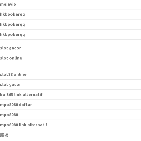
mejavip
hkbpokerqq
hkbpokerqq
hkbpokerqq
slot gacor
slot online
slot88 online
slot gacor
koi365 link alternatif
mpo8080 daftar
mpo8080
mpo8080 link alternatif
赌场