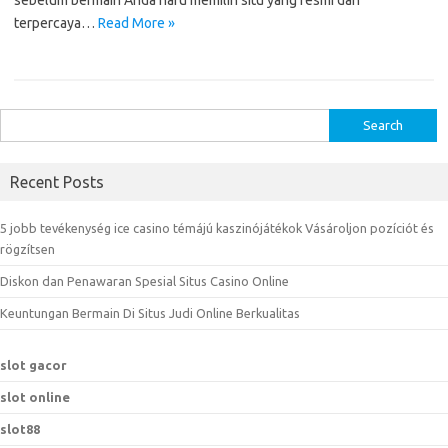
sebelum bermain Anda haru memilih situ yang resmi dan
terpercaya…
Read More »
S
e
a
Recent Posts
r
c
5 jobb tevékenység ice casino témájú kaszinójátékok Vásároljon pozíciót és
h
rögzítsen
f
Diskon dan Penawaran Spesial Situs Casino Online
o
r
Keuntungan Bermain Di Situs Judi Online Berkualitas
:
slot gacor
slot online
slot88