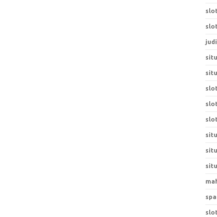
slo
slo
judi
sit
sit
slo
slo
slo
sit
sit
sit
ma
spa
slo