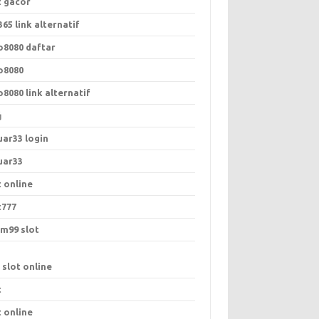
t gacor
365 link alternatif
8080 daftar
o8080
8080 link alternatif
场
uar33 login
uar33
t online
t777
m99 slot
i slot online
t
t online