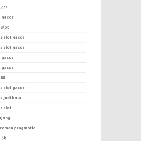
t777
t gacor
 slot
us slot gacor
us slot gacor
t gacor
t gacor
t88
us slot gacor
us judi bola
us slot
hjong
ceman pragmatic
t 5k