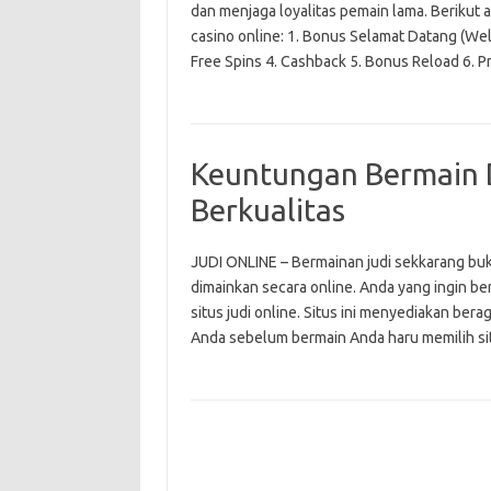
dan menjaga loyalitas pemain lama. Berikut 
casino online: 1. Bonus Selamat Datang (We
Free Spins 4. Cashback 5. Bonus Reload 6. 
Keuntungan Bermain D
Berkualitas
JUDI ONLINE – Bermainan judi sekkarang buk
dimainkan secara online. Anda yang ingin ber
situs judi online. Situs ini menyediakan be
Anda sebelum bermain Anda haru memilih si