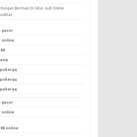
ntungan Bermain Di Situs Judi Online
ualitas
t gacor
t online
t88
avip
bpokerqq
bpokerqq
bpokerqq
t gacor
t online
t88 online