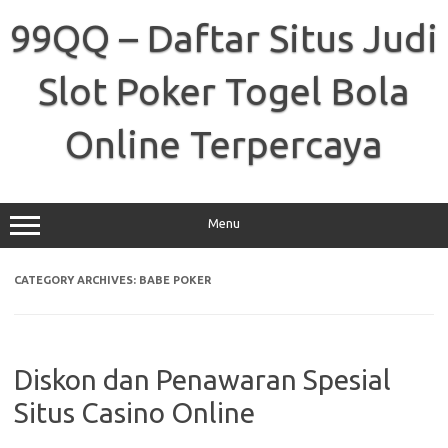
Skip
to
99QQ – Daftar Situs Judi
content
Slot Poker Togel Bola
Online Terpercaya
Menu
CATEGORY ARCHIVES:
BABE POKER
Diskon dan Penawaran Spesial
Situs Casino Online