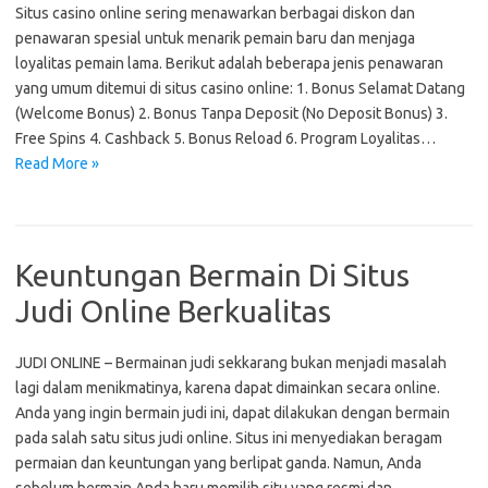
Situs casino online sering menawarkan berbagai diskon dan
penawaran spesial untuk menarik pemain baru dan menjaga
loyalitas pemain lama. Berikut adalah beberapa jenis penawaran
yang umum ditemui di situs casino online: 1. Bonus Selamat Datang
(Welcome Bonus) 2. Bonus Tanpa Deposit (No Deposit Bonus) 3.
Free Spins 4. Cashback 5. Bonus Reload 6. Program Loyalitas…
Read More »
Keuntungan Bermain Di Situs
Judi Online Berkualitas
JUDI ONLINE – Bermainan judi sekkarang bukan menjadi masalah
lagi dalam menikmatinya, karena dapat dimainkan secara online.
Anda yang ingin bermain judi ini, dapat dilakukan dengan bermain
pada salah satu situs judi online. Situs ini menyediakan beragam
permaian dan keuntungan yang berlipat ganda. Namun, Anda