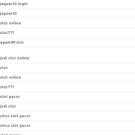
jaguar33 login
jaguar33
slot online
slot777
agam99 slot
judi slot online
slot
slot online
slot777
slot gacor
judi slot
situs slot gacor
situs slot gacor