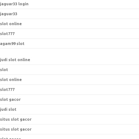
jaguar33 login
jaguar33
slot online
slot777
agam99 slot
judi slot online
slot
slot online
slot777
slot gacor
judi slot
situs slot gacor
situs slot gacor