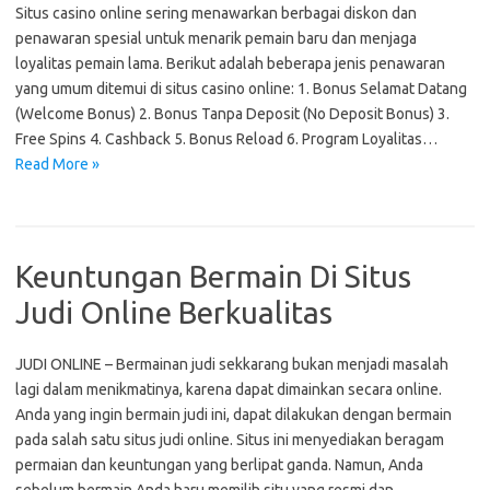
Situs casino online sering menawarkan berbagai diskon dan
penawaran spesial untuk menarik pemain baru dan menjaga
loyalitas pemain lama. Berikut adalah beberapa jenis penawaran
yang umum ditemui di situs casino online: 1. Bonus Selamat Datang
(Welcome Bonus) 2. Bonus Tanpa Deposit (No Deposit Bonus) 3.
Free Spins 4. Cashback 5. Bonus Reload 6. Program Loyalitas…
Read More »
Keuntungan Bermain Di Situs
Judi Online Berkualitas
JUDI ONLINE – Bermainan judi sekkarang bukan menjadi masalah
lagi dalam menikmatinya, karena dapat dimainkan secara online.
Anda yang ingin bermain judi ini, dapat dilakukan dengan bermain
pada salah satu situs judi online. Situs ini menyediakan beragam
permaian dan keuntungan yang berlipat ganda. Namun, Anda