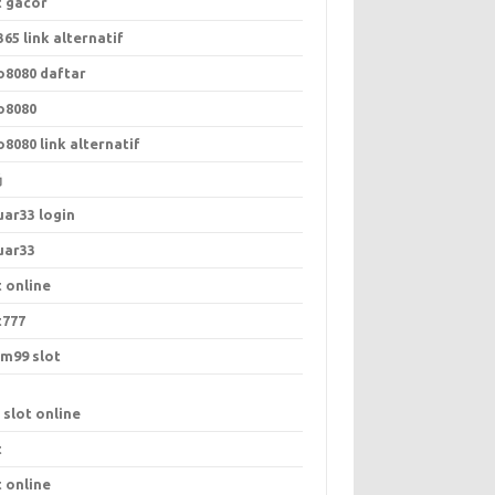
t gacor
365 link alternatif
8080 daftar
o8080
8080 link alternatif
场
uar33 login
uar33
t online
t777
m99 slot
i slot online
t
t online