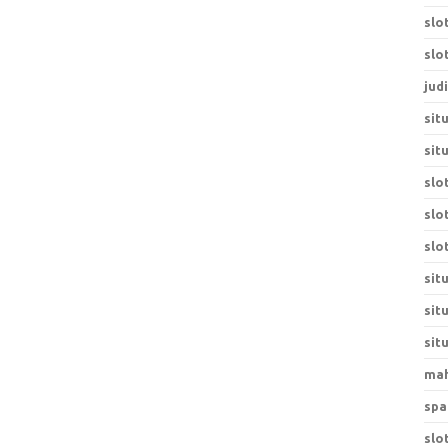
slo
slo
judi
sit
sit
slo
slo
slo
sit
sit
sit
ma
spa
slo