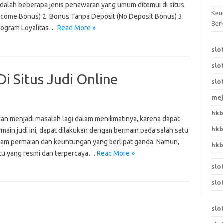
adalah beberapa jenis penawaran yang umum ditemui di situs
Keu
lcome Bonus) 2. Bonus Tanpa Deposit (No Deposit Bonus) 3.
Berk
Program Loyalitas…
Read More »
slo
slo
i Situs Judi Online
slo
mej
hk
an menjadi masalah lagi dalam menikmatinya, karena dapat
hk
main judi ini, dapat dilakukan dengan bermain pada salah satu
ragam permaian dan keuntungan yang berlipat ganda. Namun,
hk
tu yang resmi dan terpercaya…
Read More »
slo
slo
slo