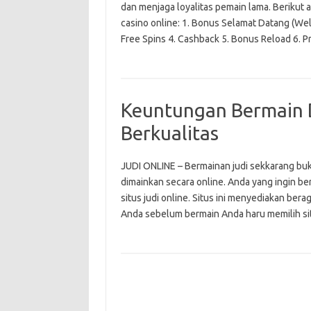
dan menjaga loyalitas pemain lama. Berikut 
casino online: 1. Bonus Selamat Datang (We
Free Spins 4. Cashback 5. Bonus Reload 6. 
Keuntungan Bermain D
Berkualitas
JUDI ONLINE – Bermainan judi sekkarang buk
dimainkan secara online. Anda yang ingin ber
situs judi online. Situs ini menyediakan be
Anda sebelum bermain Anda haru memilih si