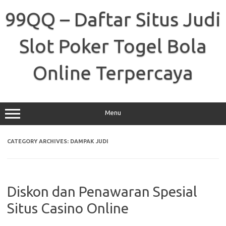
Skip
to
99QQ – Daftar Situs Judi
content
Slot Poker Togel Bola
Online Terpercaya
Menu
CATEGORY ARCHIVES:
DAMPAK JUDI
Diskon dan Penawaran Spesial
Situs Casino Online