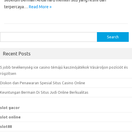
sebelum bermain Anda haru memilih situ yang resmi dan
terpercaya…
Read More »
S
e
a
Recent Posts
r
c
5 jobb tevékenység ice casino témájú kaszinójátékok Vásároljon pozíciót és
h
rögzítsen
f
Diskon dan Penawaran Spesial Situs Casino Online
o
r
Keuntungan Bermain Di Situs Judi Online Berkualitas
:
slot gacor
slot online
slot88