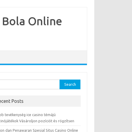
 Bola Online
rch
ecent Posts
obb tevékenység ice casino témájú
inójátékok Vásároljon pozíciót és rögzítsen
kon dan Penawaran Spesial Situs Casino Online