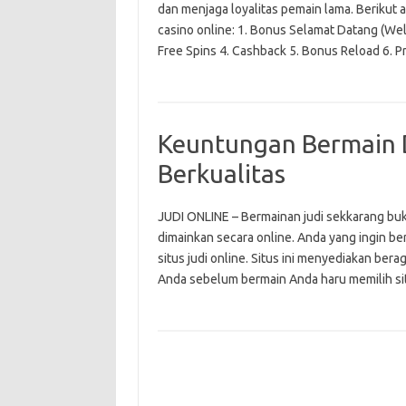
dan menjaga loyalitas pemain lama. Berikut 
casino online: 1. Bonus Selamat Datang (We
Free Spins 4. Cashback 5. Bonus Reload 6. 
Keuntungan Bermain D
Berkualitas
JUDI ONLINE – Bermainan judi sekkarang buk
dimainkan secara online. Anda yang ingin ber
situs judi online. Situs ini menyediakan be
Anda sebelum bermain Anda haru memilih si