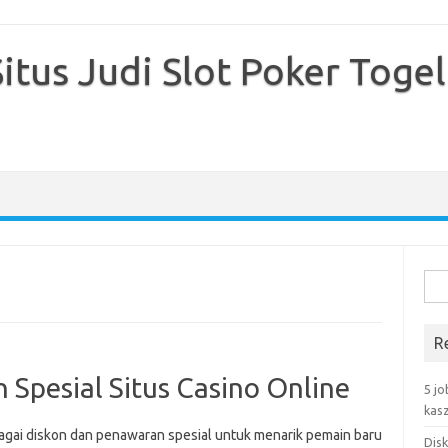
itus Judi Slot Poker Togel
Sea
for:
R
Spesial Situs Casino Online
5 j
kasz
agai diskon dan penawaran spesial untuk menarik pemain baru
Dis