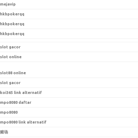
mejavip
hkbpokerqq
hkbpokerqq
hkbpokerqq
slot gacor
slot online
slot88 online
slot gacor
koi365 link alternatif
mpo8080 daftar
mpo8080
mpo8080 link alternatif
赌场