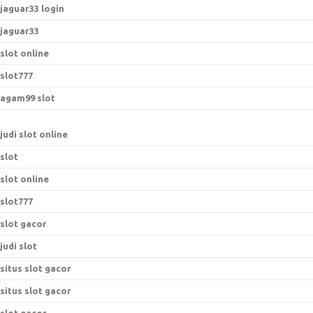
jaguar33 login
jaguar33
slot online
slot777
agam99 slot
judi slot online
slot
slot online
slot777
slot gacor
judi slot
situs slot gacor
situs slot gacor