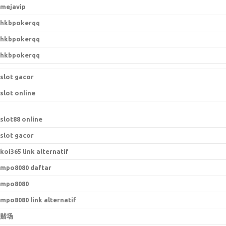
mejavip
hkbpokerqq
hkbpokerqq
hkbpokerqq
slot gacor
slot online
slot88 online
slot gacor
koi365 link alternatif
mpo8080 daftar
mpo8080
mpo8080 link alternatif
赌场