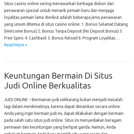
Situs casino online sering menawarkan berbagai diskon dan
penawaran spesial untuk menarik pemain baru dan menjaga
loyalitas pemain lama. Berikut adalah beberapa jenis penawaran
yang umum ditemui di situs casino online: 1. Bonus Selamat Datang
(Welcome Bonus) 2. Bonus Tanpa Deposit (No Deposit Bonus) 3.
Free Spins 4. Cashback 5. Bonus Reload 6. Program Loyalitas…
Read More »
Keuntungan Bermain Di Situs
Judi Online Berkualitas
JUDI ONLINE – Bermainan judi sekkarang bukan menjadi masalah
lagi dalam menikmatinya, karena dapat dimainkan secara online.
Anda yang ingin bermain judi ini, dapat dilakukan dengan bermain
pada salah satu situs judi online. Situs ini menyediakan beragam
permaian dan keuntungan yang berlipat ganda. Namun, Anda