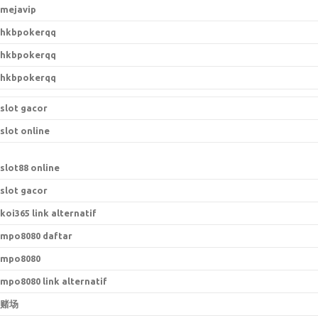
mejavip
hkbpokerqq
hkbpokerqq
hkbpokerqq
slot gacor
slot online
slot88 online
slot gacor
koi365 link alternatif
mpo8080 daftar
mpo8080
mpo8080 link alternatif
赌场