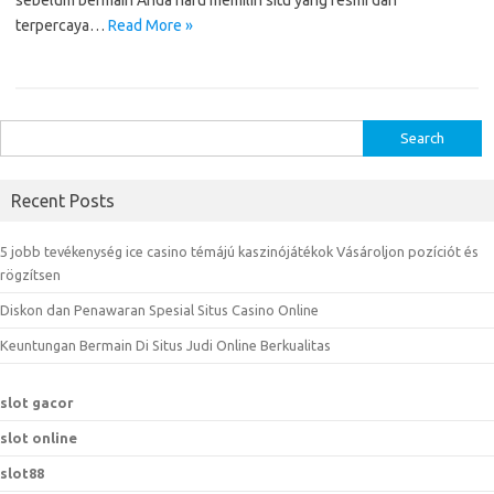
sebelum bermain Anda haru memilih situ yang resmi dan
terpercaya…
Read More »
S
e
a
Recent Posts
r
c
5 jobb tevékenység ice casino témájú kaszinójátékok Vásároljon pozíciót és
h
rögzítsen
f
Diskon dan Penawaran Spesial Situs Casino Online
o
r
Keuntungan Bermain Di Situs Judi Online Berkualitas
:
slot gacor
slot online
slot88