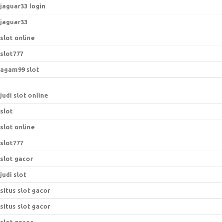
jaguar33 login
jaguar33
slot online
slot777
agam99 slot
judi slot online
slot
slot online
slot777
slot gacor
judi slot
situs slot gacor
situs slot gacor