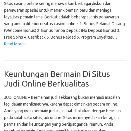
Situs casino online sering menawarkan berbagai diskon dan
penawaran spesial untuk menarik pemain baru dan menjaga
loyalitas pemain lama. Berikut adalah beberapa jenis penawaran
yang umum ditemui di situs casino online: 1. Bonus Selamat Datang
(Welcome Bonus) 2. Bonus Tanpa Deposit (No Deposit Bonus) 3.
Free Spins 4. Cashback 5. Bonus Reload 6. Program Loyalitas…
Read More »
Keuntungan Bermain Di Situs
Judi Online Berkualitas
JUDI ONLINE – Bermainan judi sekkarang bukan menjadi masalah
lagi dalam menikmatinya, karena dapat dimainkan secara online.
Anda yang ingin bermain judi ini, dapat dilakukan dengan bermain
pada salah satu situs judi online. Situs ini menyediakan beragam
permaian dan keuntungan yang berlipat ganda. Namun, Anda