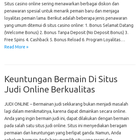
Situs casino online sering menawarkan berbagai diskon dan
penawaran spesial untuk menarik pemain baru dan menjaga
loyalitas pemain lama. Berikut adalah beberapa jenis penawaran
yang umum ditemui di situs casino online: 1. Bonus Selamat Datang
(Welcome Bonus) 2. Bonus Tanpa Deposit (No Deposit Bonus) 3.
Free Spins 4. Cashback 5. Bonus Reload 6. Program Loyalitas…
Read More »
Keuntungan Bermain Di Situs
Judi Online Berkualitas
JUDI ONLINE – Bermainan judi sekkarang bukan menjadi masalah
lagi dalam menikmatinya, karena dapat dimainkan secara online.
Anda yang ingin bermain judi ini, dapat dilakukan dengan bermain
pada salah satu situs judi online. Situs ini menyediakan beragam
permaian dan keuntungan yang berlipat ganda. Namun, Anda