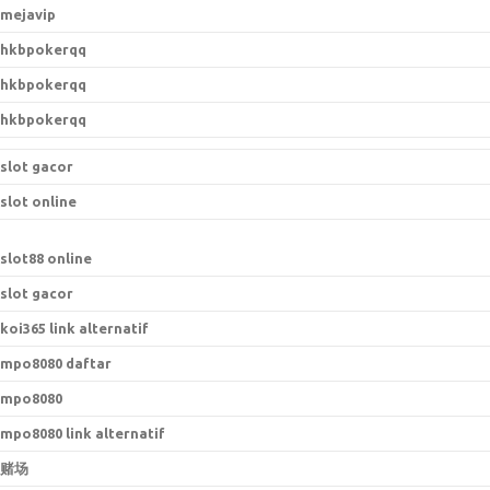
mejavip
hkbpokerqq
hkbpokerqq
hkbpokerqq
slot gacor
slot online
slot88 online
slot gacor
koi365 link alternatif
mpo8080 daftar
mpo8080
mpo8080 link alternatif
赌场