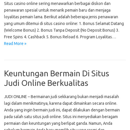
Situs casino online sering menawarkan berbagai diskon dan
penawaran spesial untuk menarik pemain baru dan menjaga
loyalitas pemain lama. Berikut adalah beberapa jenis penawaran
yang umum ditemui di situs casino online: 1. Bonus Selamat Datang
(Welcome Bonus) 2. Bonus Tanpa Deposit (No Deposit Bonus) 3.
Free Spins 4. Cashback 5. Bonus Reload 6. Program Loyalitas…
Read More »
Keuntungan Bermain Di Situs
Judi Online Berkualitas
JUDI ONLINE – Bermainan judi sekkarang bukan menjadi masalah
lagi dalam menikmatinya, karena dapat dimainkan secara online.
Anda yang ingin bermain judi ini, dapat dilakukan dengan bermain
pada salah satu situs judi online. Situs ini menyediakan beragam
permaian dan keuntungan yang berlipat ganda. Namun, Anda