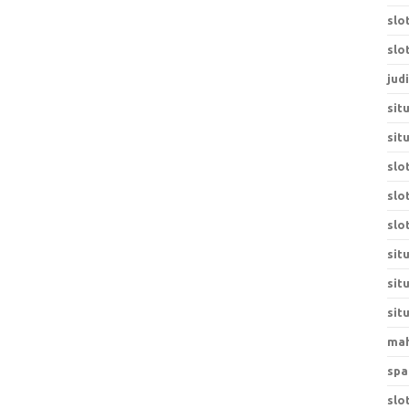
slo
slo
judi
sit
sit
slo
slo
slo
sit
sit
sit
ma
spa
slo