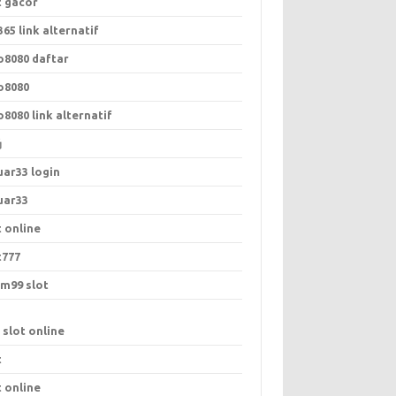
t gacor
365 link alternatif
8080 daftar
o8080
8080 link alternatif
场
uar33 login
uar33
t online
t777
m99 slot
i slot online
t
t online