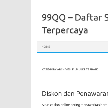
Skip
to
content
99QQ – Daftar S
Terpercaya
HOME
CATEGORY ARCHIVES:
FILM JUDI TERBAIK
Diskon dan Penawaran 
Situs casino online sering menawarkan berb