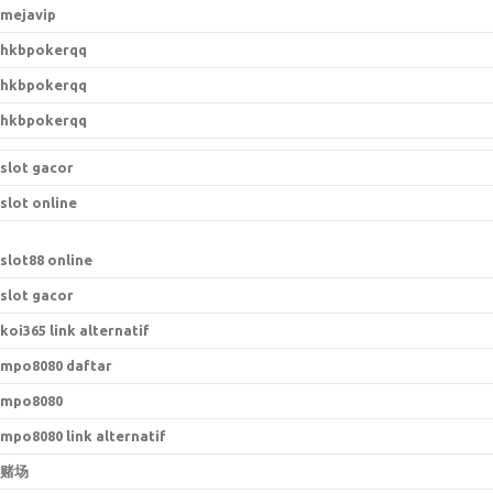
mejavip
hkbpokerqq
hkbpokerqq
hkbpokerqq
slot gacor
slot online
slot88 online
slot gacor
koi365 link alternatif
mpo8080 daftar
mpo8080
mpo8080 link alternatif
赌场