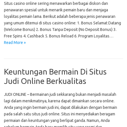
Situs casino online sering menawarkan berbagai diskon dan
penawaran spesial untuk menarik pemain baru dan menjaga
loyalitas pemain lama. Berikut adalah beberapa jenis penawaran
yang umum ditemui di situs casino online: 1. Bonus Selamat Datang
(Welcome Bonus) 2. Bonus Tanpa Deposit (No Deposit Bonus) 3.
Free Spins 4. Cashback 5. Bonus Reload 6. Program Loyalitas…
Read More »
Keuntungan Bermain Di Situs
Judi Online Berkualitas
JUDI ONLINE – Bermainan judi sekkarang bukan menjadi masalah
lagi dalam menikmatinya, karena dapat dimainkan secara online.
Anda yang ingin bermain judi ini, dapat dilakukan dengan bermain
pada salah satu situs judi online. Situs ini menyediakan beragam
permaian dan keuntungan yang berlipat ganda. Namun, Anda