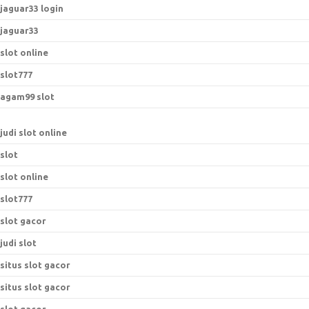
jaguar33 login
jaguar33
slot online
slot777
agam99 slot
judi slot online
slot
slot online
slot777
slot gacor
judi slot
situs slot gacor
situs slot gacor