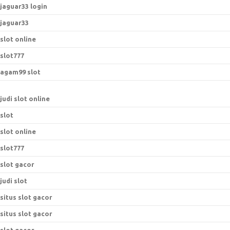
jaguar33 login
jaguar33
slot online
slot777
agam99 slot
judi slot online
slot
slot online
slot777
slot gacor
judi slot
situs slot gacor
situs slot gacor