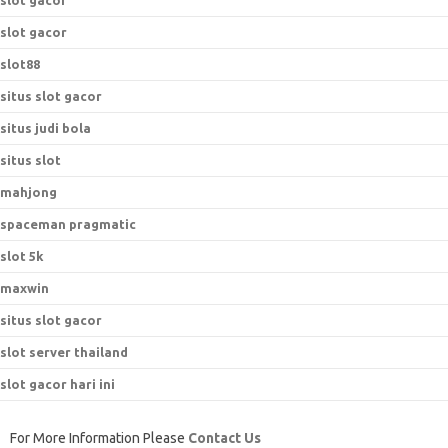
slot gacor
slot gacor
slot88
situs slot gacor
situs judi bola
situs slot
mahjong
spaceman pragmatic
slot 5k
maxwin
situs slot gacor
slot server thailand
slot gacor hari ini
For More Information Please
Contact Us