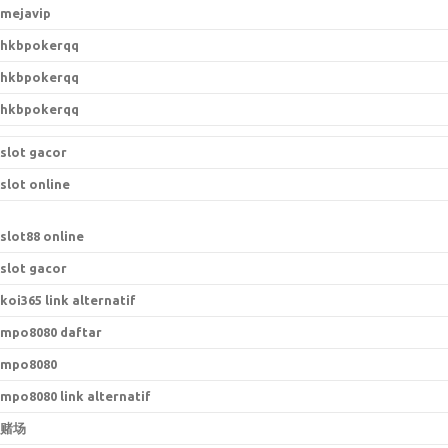
mejavip
hkbpokerqq
hkbpokerqq
hkbpokerqq
slot gacor
slot online
slot88 online
slot gacor
koi365 link alternatif
mpo8080 daftar
mpo8080
mpo8080 link alternatif
赌场