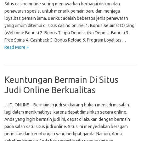
Situs casino online sering menawarkan berbagai diskon dan
penawaran spesial untuk menarik pemain baru dan menjaga
loyalitas pemain lama. Berikut adalah beberapa jenis penawaran
yang umum ditemui di situs casino online: 1. Bonus Selamat Datang
(Welcome Bonus) 2. Bonus Tanpa Deposit (No Deposit Bonus) 3.
Free Spins 4. Cashback 5. Bonus Reload 6. Program Loyalitas…
Read More »
Keuntungan Bermain Di Situs
Judi Online Berkualitas
JUDI ONLINE – Bermainan judi sekkarang bukan menjadi masalah
lagi dalam menikmatinya, karena dapat dimainkan secara online.
Anda yang ingin bermain judi ini, dapat dilakukan dengan bermain
pada salah satu situs judi online. Situs ini menyediakan beragam
permaian dan keuntungan yang berlipat ganda. Namun, Anda