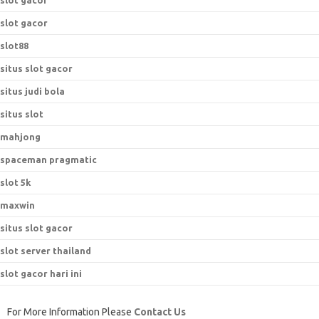
slot gacor
slot gacor
slot88
situs slot gacor
situs judi bola
situs slot
mahjong
spaceman pragmatic
slot 5k
maxwin
situs slot gacor
slot server thailand
slot gacor hari ini
For More Information Please
Contact Us