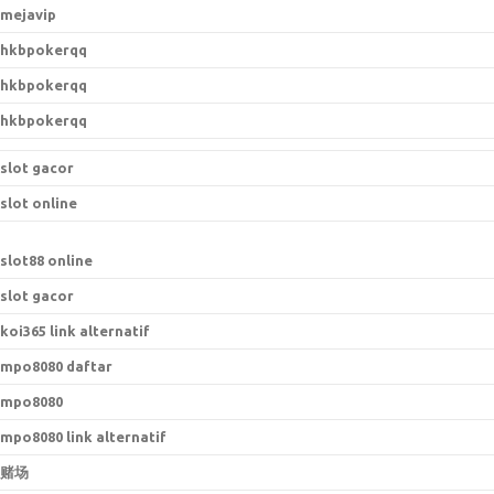
mejavip
hkbpokerqq
hkbpokerqq
hkbpokerqq
slot gacor
slot online
slot88 online
slot gacor
koi365 link alternatif
mpo8080 daftar
mpo8080
mpo8080 link alternatif
赌场