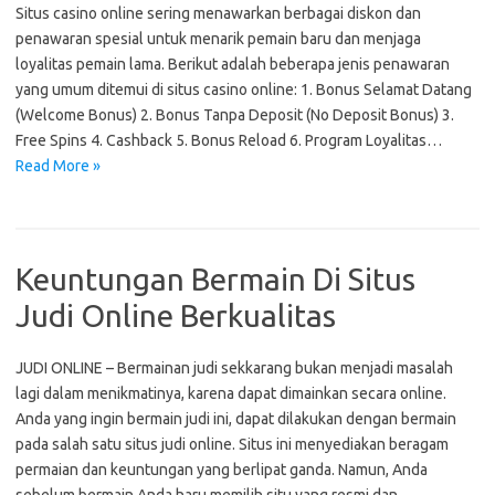
Situs casino online sering menawarkan berbagai diskon dan
penawaran spesial untuk menarik pemain baru dan menjaga
loyalitas pemain lama. Berikut adalah beberapa jenis penawaran
yang umum ditemui di situs casino online: 1. Bonus Selamat Datang
(Welcome Bonus) 2. Bonus Tanpa Deposit (No Deposit Bonus) 3.
Free Spins 4. Cashback 5. Bonus Reload 6. Program Loyalitas…
Read More »
Keuntungan Bermain Di Situs
Judi Online Berkualitas
JUDI ONLINE – Bermainan judi sekkarang bukan menjadi masalah
lagi dalam menikmatinya, karena dapat dimainkan secara online.
Anda yang ingin bermain judi ini, dapat dilakukan dengan bermain
pada salah satu situs judi online. Situs ini menyediakan beragam
permaian dan keuntungan yang berlipat ganda. Namun, Anda