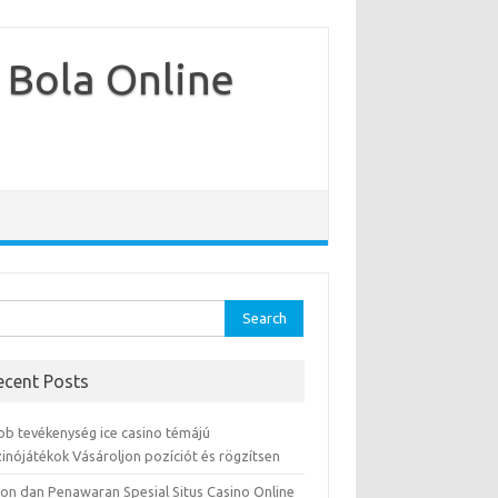
 Bola Online
rch
ecent Posts
obb tevékenység ice casino témájú
inójátékok Vásároljon pozíciót és rögzítsen
kon dan Penawaran Spesial Situs Casino Online