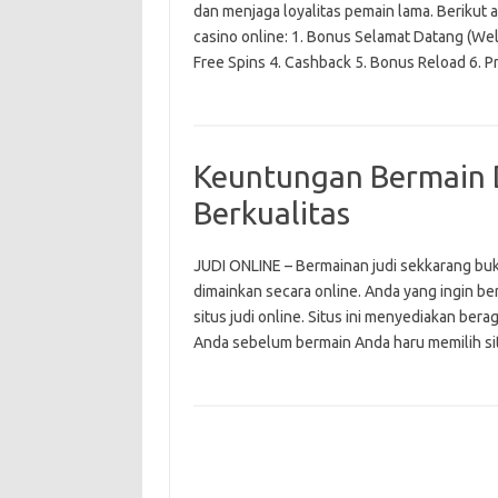
dan menjaga loyalitas pemain lama. Berikut 
casino online: 1. Bonus Selamat Datang (We
Free Spins 4. Cashback 5. Bonus Reload 6. 
Keuntungan Bermain D
Berkualitas
JUDI ONLINE – Bermainan judi sekkarang buk
dimainkan secara online. Anda yang ingin ber
situs judi online. Situs ini menyediakan be
Anda sebelum bermain Anda haru memilih si