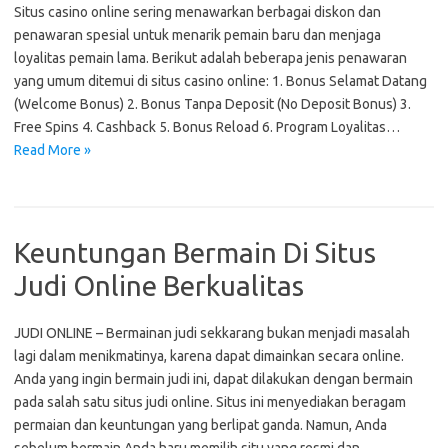
Situs casino online sering menawarkan berbagai diskon dan
penawaran spesial untuk menarik pemain baru dan menjaga
loyalitas pemain lama. Berikut adalah beberapa jenis penawaran
yang umum ditemui di situs casino online: 1. Bonus Selamat Datang
(Welcome Bonus) 2. Bonus Tanpa Deposit (No Deposit Bonus) 3.
Free Spins 4. Cashback 5. Bonus Reload 6. Program Loyalitas…
Read More »
Keuntungan Bermain Di Situs
Judi Online Berkualitas
JUDI ONLINE – Bermainan judi sekkarang bukan menjadi masalah
lagi dalam menikmatinya, karena dapat dimainkan secara online.
Anda yang ingin bermain judi ini, dapat dilakukan dengan bermain
pada salah satu situs judi online. Situs ini menyediakan beragam
permaian dan keuntungan yang berlipat ganda. Namun, Anda