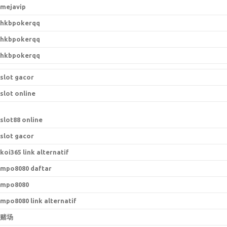
mejavip
hkbpokerqq
hkbpokerqq
hkbpokerqq
slot gacor
slot online
slot88 online
slot gacor
koi365 link alternatif
mpo8080 daftar
mpo8080
mpo8080 link alternatif
赌场