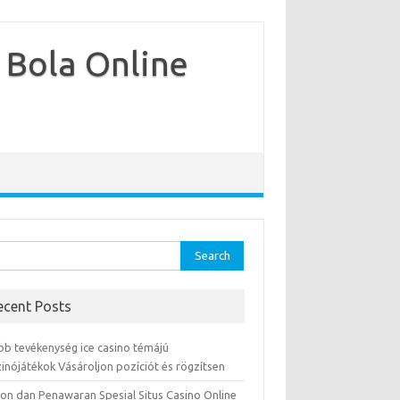
 Bola Online
rch
ecent Posts
obb tevékenység ice casino témájú
inójátékok Vásároljon pozíciót és rögzítsen
kon dan Penawaran Spesial Situs Casino Online