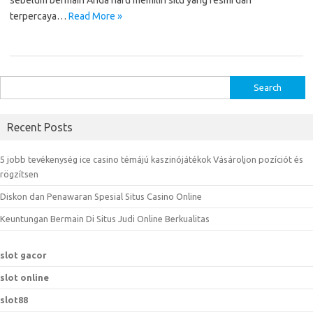
sebelum bermain Anda haru memilih situ yang resmi dan
terpercaya…
Read More »
S
e
a
Recent Posts
r
c
5 jobb tevékenység ice casino témájú kaszinójátékok Vásároljon pozíciót és
h
rögzítsen
f
Diskon dan Penawaran Spesial Situs Casino Online
o
r
Keuntungan Bermain Di Situs Judi Online Berkualitas
:
slot gacor
slot online
slot88