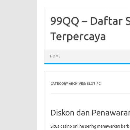
Skip
to
content
99QQ – Daftar S
Terpercaya
HOME
CATEGORY ARCHIVES:
SLOT PCI
Diskon dan Penawaran 
Situs casino online sering menawarkan berb