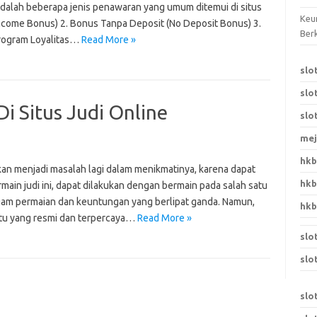
adalah beberapa jenis penawaran yang umum ditemui di situs
Keu
lcome Bonus) 2. Bonus Tanpa Deposit (No Deposit Bonus) 3.
Berk
Program Loyalitas…
Read More »
slo
slo
i Situs Judi Online
slo
mej
hk
an menjadi masalah lagi dalam menikmatinya, karena dapat
hk
main judi ini, dapat dilakukan dengan bermain pada salah satu
ragam permaian dan keuntungan yang berlipat ganda. Namun,
hk
tu yang resmi dan terpercaya…
Read More »
slo
slo
slo