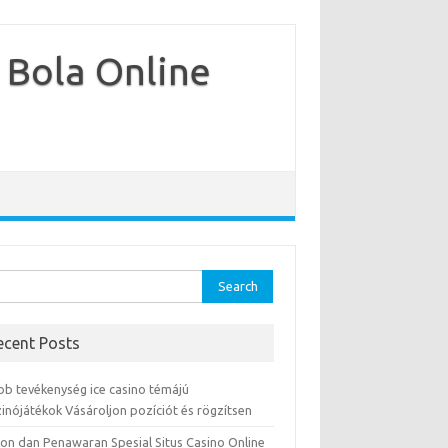
 Bola Online
rch
ecent Posts
obb tevékenység ice casino témájú
inójátékok Vásároljon pozíciót és rögzítsen
kon dan Penawaran Spesial Situs Casino Online