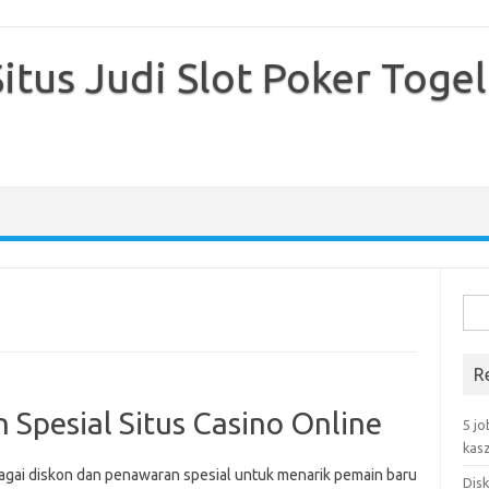
itus Judi Slot Poker Togel
Sea
for:
R
Spesial Situs Casino Online
5 j
kasz
agai diskon dan penawaran spesial untuk menarik pemain baru
Dis