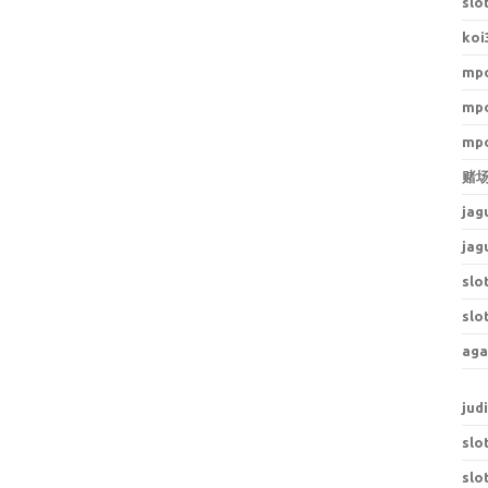
slo
koi
mpo
mp
mpo
赌
jag
jag
slo
slo
aga
jud
slo
slo