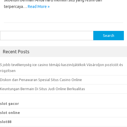
sebelum bermain Anda haru memilih situ yang resmi dan
terpercaya…
Read More »
S
e
a
Recent Posts
r
c
5 jobb tevékenység ice casino témájú kaszinójátékok Vásároljon pozíciót és
h
rögzítsen
f
Diskon dan Penawaran Spesial Situs Casino Online
o
r
Keuntungan Bermain Di Situs Judi Online Berkualitas
:
slot gacor
slot online
slot88