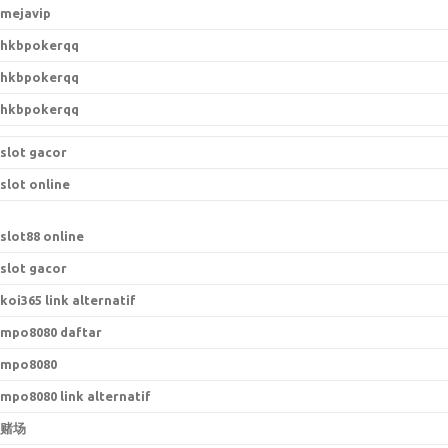
mejavip
hkbpokerqq
hkbpokerqq
hkbpokerqq
slot gacor
slot online
slot88 online
slot gacor
koi365 link alternatif
mpo8080 daftar
mpo8080
mpo8080 link alternatif
赌场