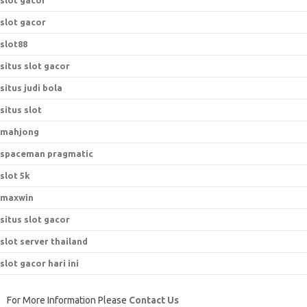
slot gacor
slot gacor
slot88
situs slot gacor
situs judi bola
situs slot
mahjong
spaceman pragmatic
slot 5k
maxwin
situs slot gacor
slot server thailand
slot gacor hari ini
For More Information Please
Contact Us