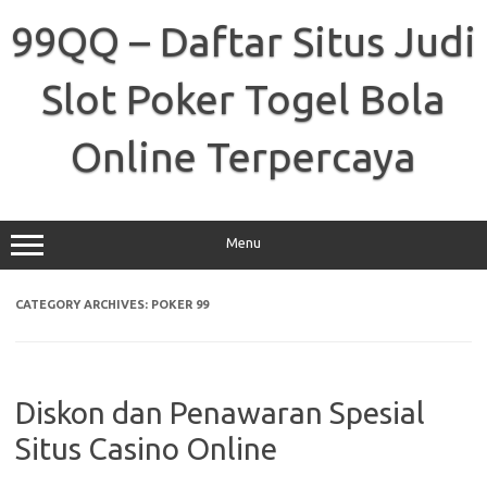
Skip
to
99QQ – Daftar Situs Judi
content
Slot Poker Togel Bola
Online Terpercaya
Menu
CATEGORY ARCHIVES:
POKER 99
Diskon dan Penawaran Spesial
Situs Casino Online