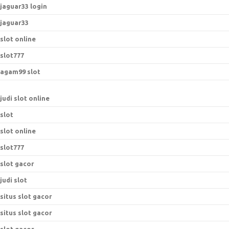
jaguar33 login
jaguar33
slot online
slot777
agam99 slot
judi slot online
slot
slot online
slot777
slot gacor
judi slot
situs slot gacor
situs slot gacor