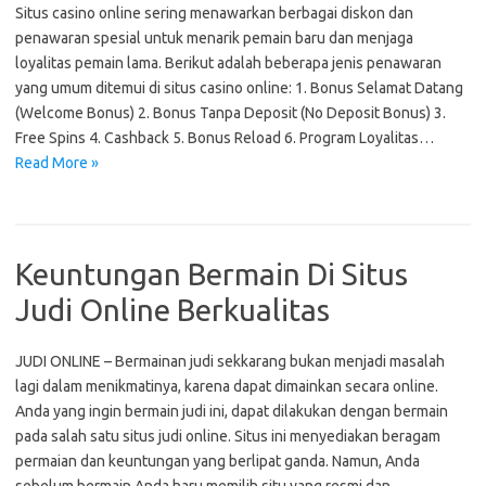
Situs casino online sering menawarkan berbagai diskon dan
penawaran spesial untuk menarik pemain baru dan menjaga
loyalitas pemain lama. Berikut adalah beberapa jenis penawaran
yang umum ditemui di situs casino online: 1. Bonus Selamat Datang
(Welcome Bonus) 2. Bonus Tanpa Deposit (No Deposit Bonus) 3.
Free Spins 4. Cashback 5. Bonus Reload 6. Program Loyalitas…
Read More »
Keuntungan Bermain Di Situs
Judi Online Berkualitas
JUDI ONLINE – Bermainan judi sekkarang bukan menjadi masalah
lagi dalam menikmatinya, karena dapat dimainkan secara online.
Anda yang ingin bermain judi ini, dapat dilakukan dengan bermain
pada salah satu situs judi online. Situs ini menyediakan beragam
permaian dan keuntungan yang berlipat ganda. Namun, Anda