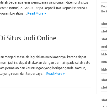
adalah beberapa jenis penawaran yang umum ditemui di situs
Keu
lcome Bonus) 2. Bonus Tanpa Deposit (No Deposit Bonus) 3.
Berk
Program Loyalitas…
Read More »
slo
slo
i Situs Judi Online
slo
mej
hk
an menjadi masalah lagi dalam menikmatinya, karena dapat
hk
main judi ini, dapat dilakukan dengan bermain pada salah satu
ragam permaian dan keuntungan yang berlipat ganda. Namun,
hk
tu yang resmi dan terpercaya…
Read More »
slo
slo
slo