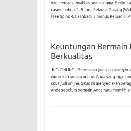
dan menjaga loyalitas pemain lama. Berikut 
casino online: 1. Bonus Selamat Datang (We
Free Spins 4. Cashback 5. Bonus Reload 6. 
Keuntungan Bermain D
Berkualitas
JUDI ONLINE – Bermainan judi sekkarang buk
dimainkan secara online. Anda yang ingin ber
situs judi online. Situs ini menyediakan be
Anda sebelum bermain Anda haru memilih si