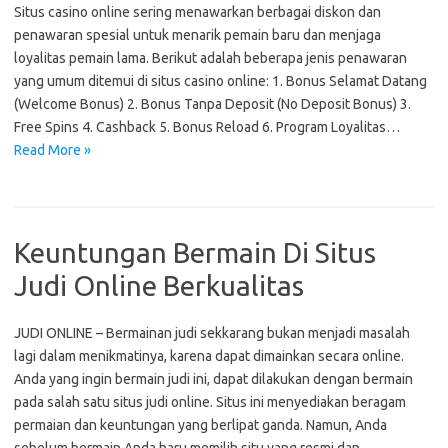
Situs casino online sering menawarkan berbagai diskon dan
penawaran spesial untuk menarik pemain baru dan menjaga
loyalitas pemain lama. Berikut adalah beberapa jenis penawaran
yang umum ditemui di situs casino online: 1. Bonus Selamat Datang
(Welcome Bonus) 2. Bonus Tanpa Deposit (No Deposit Bonus) 3.
Free Spins 4. Cashback 5. Bonus Reload 6. Program Loyalitas…
Read More »
Keuntungan Bermain Di Situs
Judi Online Berkualitas
JUDI ONLINE – Bermainan judi sekkarang bukan menjadi masalah
lagi dalam menikmatinya, karena dapat dimainkan secara online.
Anda yang ingin bermain judi ini, dapat dilakukan dengan bermain
pada salah satu situs judi online. Situs ini menyediakan beragam
permaian dan keuntungan yang berlipat ganda. Namun, Anda