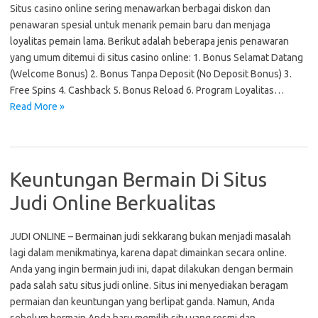
Situs casino online sering menawarkan berbagai diskon dan
penawaran spesial untuk menarik pemain baru dan menjaga
loyalitas pemain lama. Berikut adalah beberapa jenis penawaran
yang umum ditemui di situs casino online: 1. Bonus Selamat Datang
(Welcome Bonus) 2. Bonus Tanpa Deposit (No Deposit Bonus) 3.
Free Spins 4. Cashback 5. Bonus Reload 6. Program Loyalitas…
Read More »
Keuntungan Bermain Di Situs
Judi Online Berkualitas
JUDI ONLINE – Bermainan judi sekkarang bukan menjadi masalah
lagi dalam menikmatinya, karena dapat dimainkan secara online.
Anda yang ingin bermain judi ini, dapat dilakukan dengan bermain
pada salah satu situs judi online. Situs ini menyediakan beragam
permaian dan keuntungan yang berlipat ganda. Namun, Anda