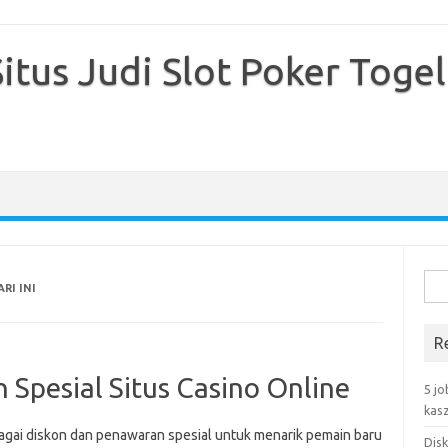
itus Judi Slot Poker Togel
Sea
RI INI
for:
R
Spesial Situs Casino Online
5 j
kasz
agai diskon dan penawaran spesial untuk menarik pemain baru
Dis