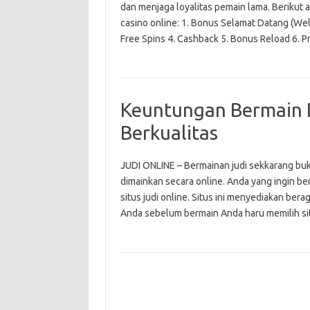
dan menjaga loyalitas pemain lama. Berikut 
casino online: 1. Bonus Selamat Datang (We
Free Spins 4. Cashback 5. Bonus Reload 6. 
Keuntungan Bermain D
Berkualitas
JUDI ONLINE – Bermainan judi sekkarang buk
dimainkan secara online. Anda yang ingin ber
situs judi online. Situs ini menyediakan be
Anda sebelum bermain Anda haru memilih si