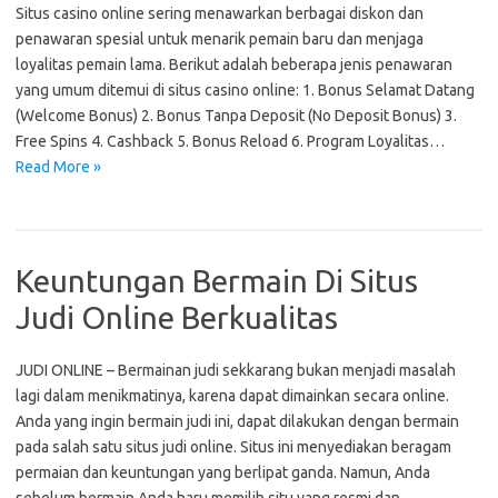
Situs casino online sering menawarkan berbagai diskon dan
penawaran spesial untuk menarik pemain baru dan menjaga
loyalitas pemain lama. Berikut adalah beberapa jenis penawaran
yang umum ditemui di situs casino online: 1. Bonus Selamat Datang
(Welcome Bonus) 2. Bonus Tanpa Deposit (No Deposit Bonus) 3.
Free Spins 4. Cashback 5. Bonus Reload 6. Program Loyalitas…
Read More »
Keuntungan Bermain Di Situs
Judi Online Berkualitas
JUDI ONLINE – Bermainan judi sekkarang bukan menjadi masalah
lagi dalam menikmatinya, karena dapat dimainkan secara online.
Anda yang ingin bermain judi ini, dapat dilakukan dengan bermain
pada salah satu situs judi online. Situs ini menyediakan beragam
permaian dan keuntungan yang berlipat ganda. Namun, Anda