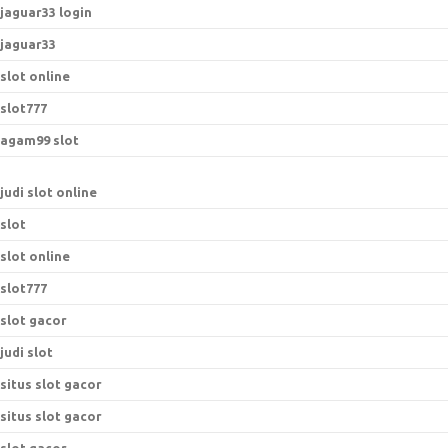
jaguar33 login
jaguar33
slot online
slot777
agam99 slot
judi slot online
slot
slot online
slot777
slot gacor
judi slot
situs slot gacor
situs slot gacor