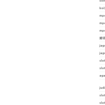
slo
koi
mpo
mp
mpo
赌
jag
jag
slo
slo
aga
jud
slo
slo