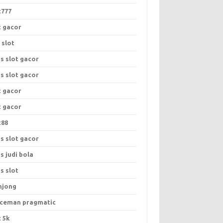
t777
t gacor
 slot
us slot gacor
us slot gacor
t gacor
t gacor
t88
us slot gacor
us judi bola
us slot
hjong
ceman pragmatic
t 5k