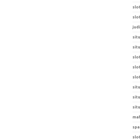
slo
slo
judi
sit
sit
slo
slo
slo
sit
sit
sit
ma
spa
slo