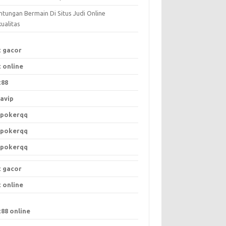
ntungan Bermain Di Situs Judi Online
ualitas
t gacor
t online
t88
avip
bpokerqq
bpokerqq
bpokerqq
t gacor
t online
t88 online