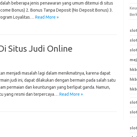
adalah beberapa jenis penawaran yang umum ditemui di situs
Keu
lcome Bonus) 2. Bonus Tanpa Deposit (No Deposit Bonus) 3.
Berk
Program Loyalitas…
Read More »
slo
slo
i Situs Judi Online
slo
mej
hk
an menjadi masalah lagi dalam menikmatinya, karena dapat
hk
main judi ini, dapat dilakukan dengan bermain pada salah satu
ragam permaian dan keuntungan yang berlipat ganda. Namun,
hk
tu yang resmi dan terpercaya…
Read More »
slo
slo
slo