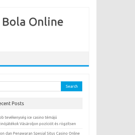
 Bola Online
rch
ecent Posts
obb tevékenység ice casino témájú
inójátékok Vásároljon pozíciót és rögzítsen
kon dan Penawaran Spesial Situs Casino Online