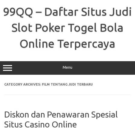
Skip
to
99QQ – Daftar Situs Judi
content
Slot Poker Togel Bola
Online Terpercaya
Menu
CATEGORY ARCHIVES:
FILM TENTANG JUDI TERBARU
Diskon dan Penawaran Spesial
Situs Casino Online