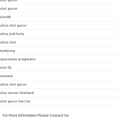
slot gacor
slot gacor
slot88
situs slot gacor
situs judi bola
situs slot
mahjong
spaceman pragmatic
slot 5k
maxwin
situs slot gacor
slot server thailand
slot gacor hari ini
For More Information Please
Contact Us