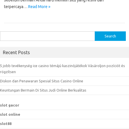
sebelum bermain Anda haru memilih situ yang resmi dan
terpercaya…
Read More »
S
e
a
Recent Posts
r
c
5 jobb tevékenység ice casino témájú kaszinójátékok Vásároljon pozíciót és
h
rögzítsen
f
Diskon dan Penawaran Spesial Situs Casino Online
o
r
Keuntungan Bermain Di Situs Judi Online Berkualitas
:
slot gacor
slot online
slot88