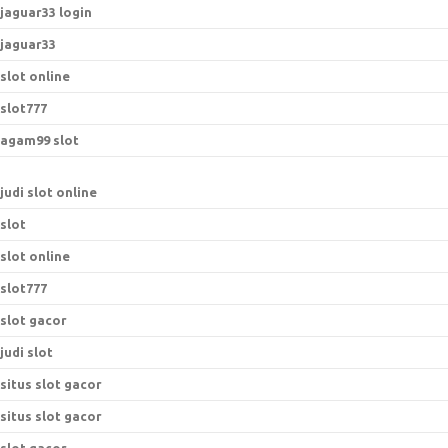
jaguar33 login
jaguar33
slot online
slot777
agam99 slot
judi slot online
slot
slot online
slot777
slot gacor
judi slot
situs slot gacor
situs slot gacor