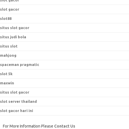
slot gacor
slot gacor
slot88
situs slot gacor
situs judi bola
situs slot
mahjong
spaceman pragmatic
slot 5k
maxwin
situs slot gacor
slot server thailand
slot gacor hari ini
For More Information Please
Contact Us