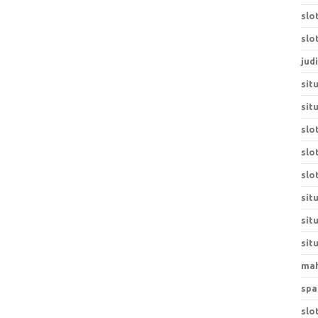
slo
slo
judi
sit
sit
slo
slo
slo
sit
sit
sit
ma
spa
slo