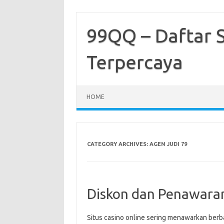
Skip
to
content
99QQ – Daftar S
Terpercaya
HOME
CATEGORY ARCHIVES:
AGEN JUDI 79
Diskon dan Penawaran 
Situs casino online sering menawarkan berb