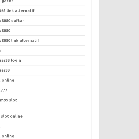
t gacor
365 link alternatif
8080 daftar
o8080
8080 link alternatif
场
uar33 login
uar33
t online
t777
m99 slot
i slot online
t
t online