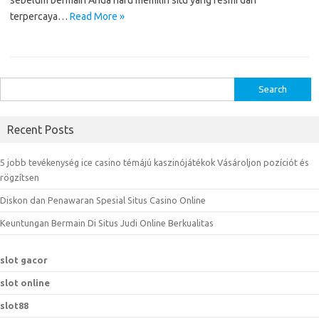
sebelum bermain Anda haru memilih situ yang resmi dan
terpercaya…
Read More »
S
e
a
Recent Posts
r
c
5 jobb tevékenység ice casino témájú kaszinójátékok Vásároljon pozíciót és
h
rögzítsen
f
Diskon dan Penawaran Spesial Situs Casino Online
o
r
Keuntungan Bermain Di Situs Judi Online Berkualitas
:
slot gacor
slot online
slot88