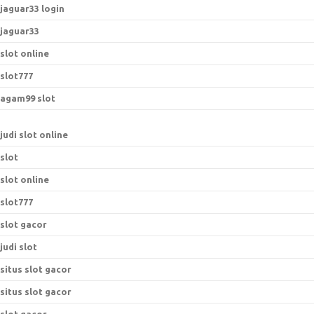
jaguar33 login
jaguar33
slot online
slot777
agam99 slot
judi slot online
slot
slot online
slot777
slot gacor
judi slot
situs slot gacor
situs slot gacor