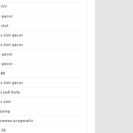
t777
t gacor
 slot
us slot gacor
us slot gacor
t gacor
t gacor
t88
us slot gacor
us judi bola
us slot
hjong
ceman pragmatic
t 5k