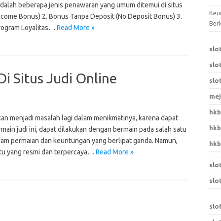
adalah beberapa jenis penawaran yang umum ditemui di situs
Keu
lcome Bonus) 2. Bonus Tanpa Deposit (No Deposit Bonus) 3.
Berk
Program Loyalitas…
Read More »
slo
slo
i Situs Judi Online
slo
mej
hk
an menjadi masalah lagi dalam menikmatinya, karena dapat
hk
main judi ini, dapat dilakukan dengan bermain pada salah satu
ragam permaian dan keuntungan yang berlipat ganda. Namun,
hk
tu yang resmi dan terpercaya…
Read More »
slo
slo
slo