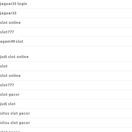
jaguar33 login
jaguar33
slot online
slot777
agam99 slot
judi slot online
slot
slot online
slot777
slot gacor
judi slot
situs slot gacor
situs slot gacor