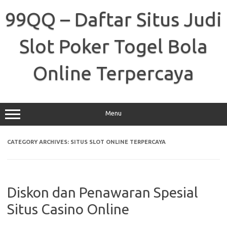
Skip
to
99QQ – Daftar Situs Judi
content
Slot Poker Togel Bola
Online Terpercaya
Menu
CATEGORY ARCHIVES:
SITUS SLOT ONLINE TERPERCAYA
Diskon dan Penawaran Spesial
Situs Casino Online