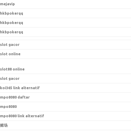
mejavip
hkbpokerqq
hkbpokerqq
hkbpokerqq
slot gacor
slot online
slot88 online
slot gacor
koi365 link alternatif
mpo8080 daftar
mpo8080
mpo8080 link alternatif
赌场