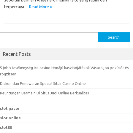
sebelum bermain Anda haru memilih situ yang resmi dan
terpercaya…
Read More »
S
e
a
Recent Posts
r
c
5 jobb tevékenység ice casino témájú kaszinójátékok Vásároljon pozíciót és
h
rögzítsen
f
Diskon dan Penawaran Spesial Situs Casino Online
o
r
Keuntungan Bermain Di Situs Judi Online Berkualitas
:
slot gacor
slot online
slot88